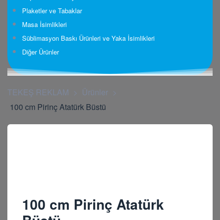
Plaketler ve Tabaklar
Masa İsimlikleri
Süblimasyon Baskı Ürünleri ve Yaka İsimlikleri
Diğer Ürünler
TEKEŞ REKLAM
>
Ürünler
>
100 cm Pirinç Atatürk Büstü
100 cm Pirinç Atatürk