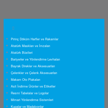
Pirinç Döküm Harfler ve Rakamlar
Atatürk Maskları ve İmzaları
Atatürk Büstleri
Bariyerler ve Yönlendirme Levhaları
Bayrak Direkler ve Aksesuarları
Çelenkler ve Çelenk Aksesuarları
Makam Oto Plakaları
Asit İndirme Ürünler ve Etiketler
Resmi Tabelalar ve Logolar
Mimari Yönlendirme Sistemleri
Kupalar ve Madalyonlar