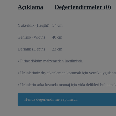
Açıklama
Değerlendirmeler (0)
Yükseklik (Height) 54 cm
Genişlik (Width) 40 cm
Derinlik (Depth) 23 cm
• Pirinç döküm malzemeden üretilmiştir.
• Ürünlerimiz dış etkenlerden korumak için vernik uygulanmı
• Ürünlerin arka kısımda montaj için vida delikleri bulunmak
Henüz değerlendirme yapılmadı.