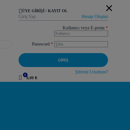
ÜYE GIRIŞI / KAYIT OL
Giriş Yap
Hesap Oluştur
Kullanıcı veya E-posta
*
Password
*
GIRIŞ
Şifremi Unuttum?
0
0,00 ₺